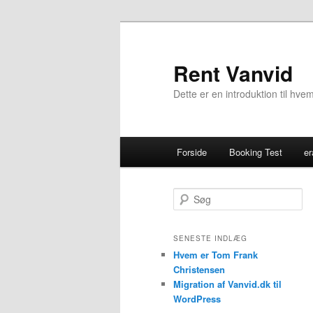
Rent Vanvid
Dette er en introduktion til hv
Primær menu
Forside
Booking Test
er
Fortsæt til primært indhold
Fortsæt til sekundært indho
Søg
SENESTE INDLÆG
Hvem er Tom Frank
Christensen
Migration af Vanvid.dk til
WordPress