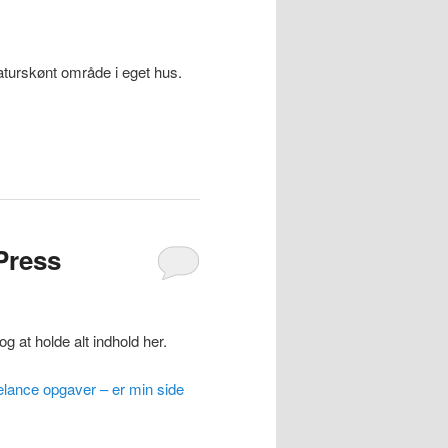
aturskønt område i eget hus.
Press
g at holde alt indhold her.
elance opgaver – er min side