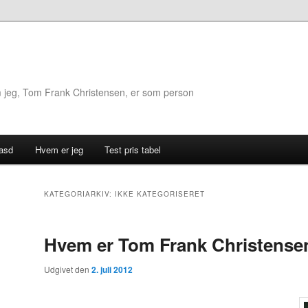
em jeg, Tom Frank Christensen, er som person
asd
Hvem er jeg
Test pris tabel
ld
KATEGORIARKIV:
IKKE KATEGORISERET
Hvem er Tom Frank Christense
Udgivet den
2. juli 2012