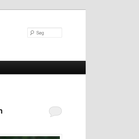
Søg
n