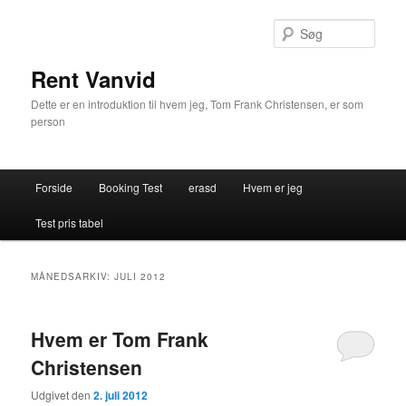
Søg
Rent Vanvid
Dette er en introduktion til hvem jeg, Tom Frank Christensen, er som
person
Primær menu
Forside
Booking Test
erasd
Hvem er jeg
Fortsæt til primært indhold
Fortsæt til sekundært indhold
Test pris tabel
MÅNEDSARKIV:
JULI 2012
Hvem er Tom Frank
Christensen
Udgivet den
2. juli 2012