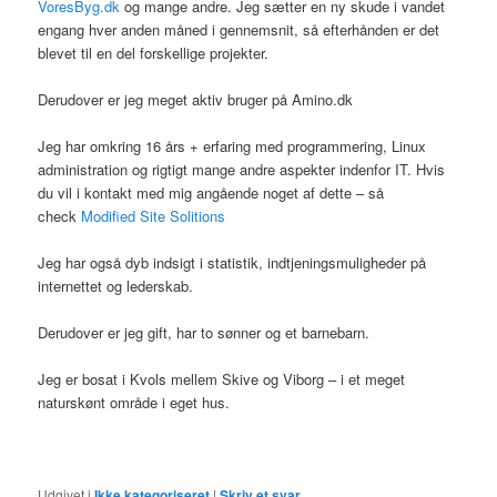
VoresByg.dk
og mange andre. Jeg sætter en ny skude i vandet
engang hver anden måned i gennemsnit, så efterhånden er det
blevet til en del forskellige projekter.
Derudover er jeg meget aktiv bruger på Amino.dk
Jeg har omkring 16 års + erfaring med programmering, Linux
administration og rigtigt mange andre aspekter indenfor IT. Hvis
du vil i kontakt med mig angående noget af dette – så
check
Modified Site Solitions
Jeg har også dyb indsigt i statistik, indtjeningsmuligheder på
internettet og lederskab.
Derudover er jeg gift, har to sønner og et barnebarn.
Jeg er bosat i Kvols mellem Skive og Viborg – i et meget
naturskønt område i eget hus.
Udgivet i
Ikke kategoriseret
|
Skriv et svar